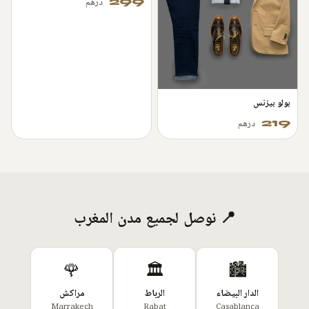
299
درهم
بولو بيزنس
219
درهم
📍 نوصل لجميع مدن المغرب
🌹
🏛️
🏙️
الدار البيضاء
الرباط
مراكش
Marrakech
Rabat
Casablanca