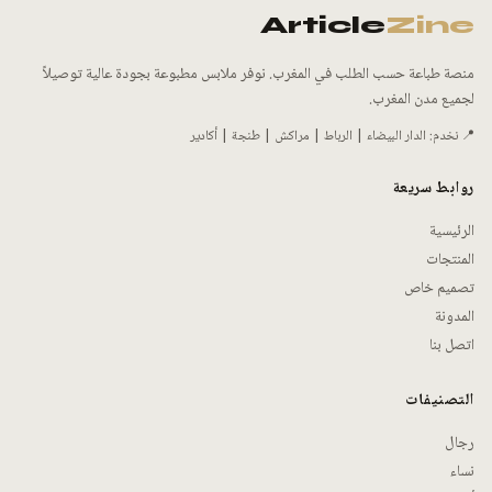
Article
Zine
منصة طباعة حسب الطلب في المغرب. نوفر ملابس مطبوعة بجودة عالية توصيلاً
لجميع مدن المغرب.
📍 نخدم: الدار البيضاء | الرباط | مراكش | طنجة | أكادير
روابط سريعة
الرئيسية
المنتجات
تصميم خاص
المدونة
اتصل بنا
التصنيفات
رجال
نساء