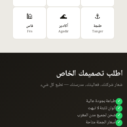
🕌
🌊
⚓
طنجة
أكادير
فاس
Fès
Agadir
Tanger
اطلب تصميمك الخاص
شعار شركتك، فعاليتك، مدرستك — نطبع كل شيء
طباعة بجودة عالية
ألوان ثابتة لا تبهت
شحن لجميع مدن المغرب
أسعار الجملة متاحة